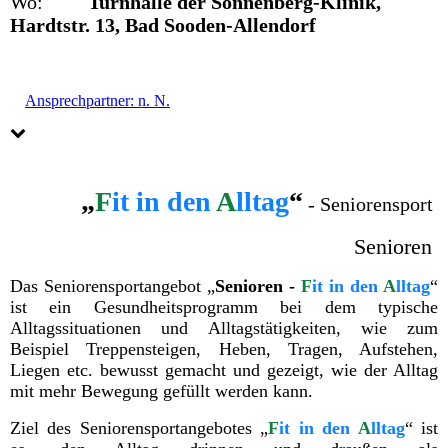
Wo:
Turnhalle der Sonnenberg-Klinik,
Hardtstr. 13, Bad Sooden-Allendorf
Ansprechpartner: n. N.
„
F
it in den
A
lltag
“
- Seniorensport
Senioren
Das Seniorensportangebot „
Senioren -
F
it in den
A
lltag
“
ist ein Gesundheitsprogramm bei dem typische
Alltagssituationen und Alltagstätigkeiten, wie zum
Beispiel Treppensteigen, Heben, Tragen, Aufstehen,
Liegen etc. bewusst gemacht und gezeigt, wie der Alltag
mit mehr Bewegung gefüllt werden kann.
Ziel des Seniorensportangebotes „
F
it in den
A
lltag
“ ist